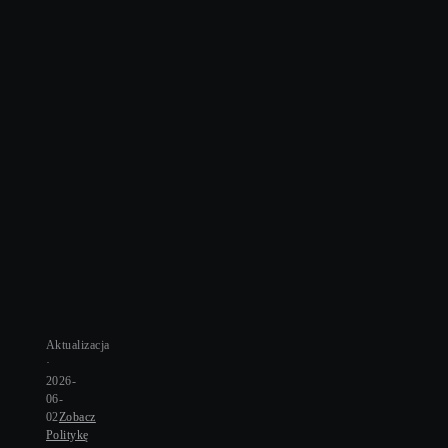
O
W
D
.
R
E
G
Aktualizacja
·
U
Zasady
2026-
06-
L
korzystania
02
Zobacz
ze
Politykę