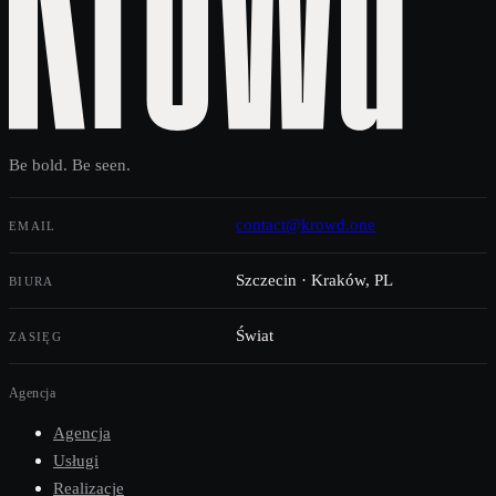
Be bold. Be seen.
contact@krowd.one
EMAIL
Szczecin · Kraków, PL
BIURA
Świat
ZASIĘG
Agencja
Agencja
Usługi
Realizacje