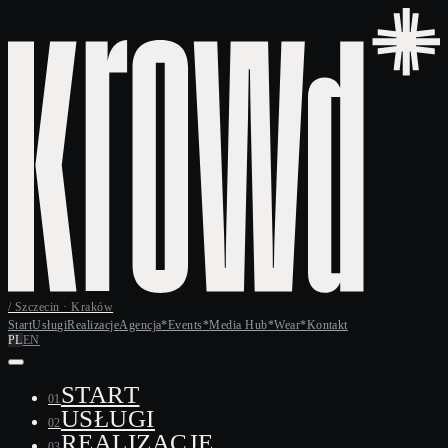
/ Szczecin · Kraków
Start
Usługi
Realizacje
Agencja
*
Events
*
Media Hub
*
Wear
*
Kontakt
PL
EN
START
01
USŁUGI
02
REALIZACJE
03