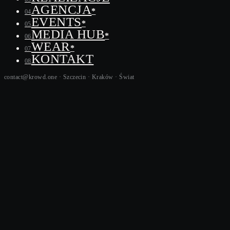
AGENCJA
*
04
EVENTS
*
05
MEDIA HUB
*
06
WEAR
*
07
KONTAKT
08
contact@krowd.one · Szczecin · Kraków ·
Świat