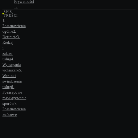
A
Prywatności
strony
M
→
Krowd.
SPIS
TREŚCI
I
1.
Postanowienia
N
ogólne
2.
Definicje
3.
Rodzaj
i
zakres
usług
4.
Wymagania
techniczne
5.
Warunki
świadczenia
usług
6.
Pozasądowe
rozwiązywanie
sporów
7.
Postanowienia
końcowe