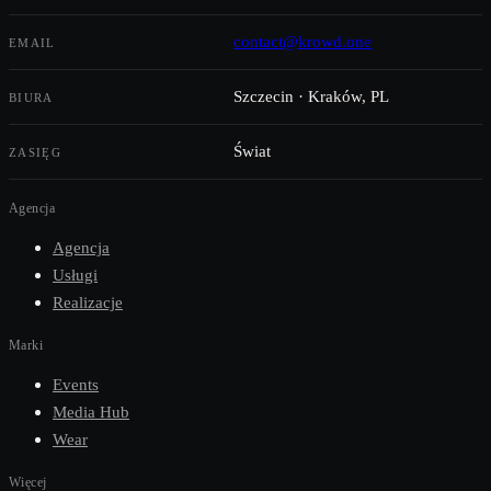
contact@krowd.one
EMAIL
Szczecin · Kraków, PL
BIURA
Świat
ZASIĘG
Agencja
Agencja
Usługi
Realizacje
Marki
Events
Media Hub
Wear
Więcej