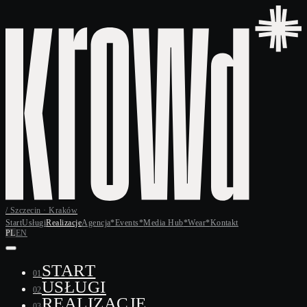
/ Szczecin · Kraków
Start
Usługi
Realizacje
Agencja
*
Events
*
Media Hub
*
Wear
*
Kontakt
PL
EN
START
01
USŁUGI
02
REALIZACJE
03