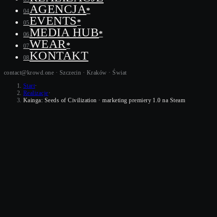
AGENCJA
*
04
EVENTS
*
05
MEDIA HUB
*
06
WEAR
*
07
KONTAKT
08
contact@krowd.one · Szczecin · Kraków ·
Świat
Start
·
Realizacje
·
Kainga: Seeds of Civilization · marketing premiery 1.0 na Steam