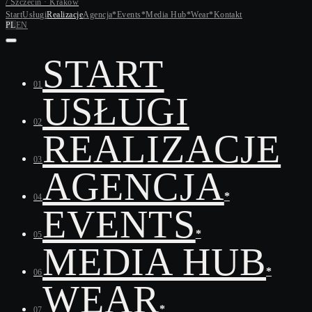
/ Szczecin · Kraków
Start
Usługi
Realizacje
Agencja
*
Events
*
Media Hub
*
Wear
*
Kontakt
PL
EN
START
01
USŁUGI
02
REALIZACJE
03
AGENCJA
*
04
EVENTS
*
05
MEDIA HUB
*
06
WEAR
*
07