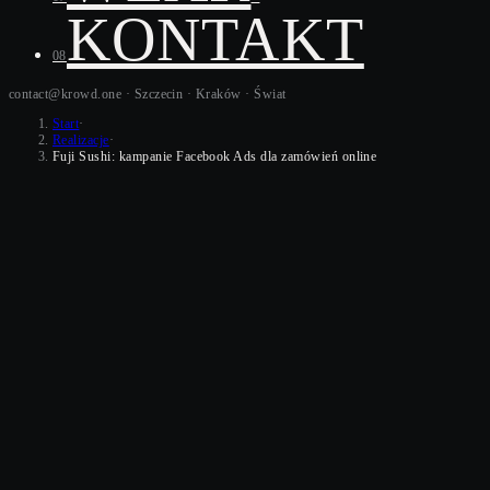
KONTAKT
08
contact@krowd.one · Szczecin · Kraków ·
Świat
Start
·
Realizacje
·
Fuji Sushi: kampanie Facebook Ads dla zamówień online