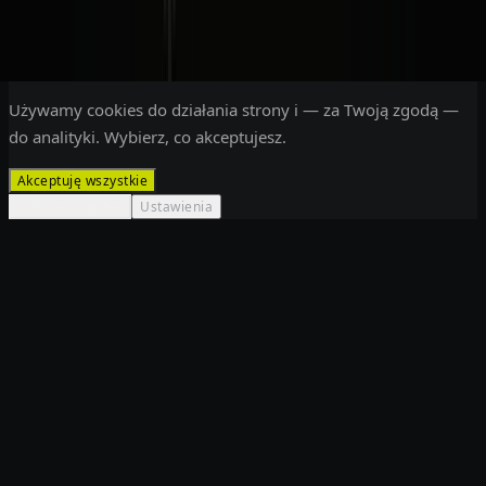
LinkedIn
©
2026
Krowd.
Wszelkie prawa zastrzeżone.
Cookies
Używamy cookies do działania strony i — za Twoją zgodą —
do analityki. Wybierz, co akceptujesz.
Akceptuję wszystkie
Tylko niezbędne
Ustawienia